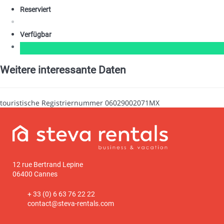
Reserviert
Verfügbar
Weitere interessante Daten
touristische Registriernummer
06029002071MX
12 rue Bertrand Lepine
06400 Cannes
+ 33 (0) 6 63 76 22 22
contact@steva-rentals.com