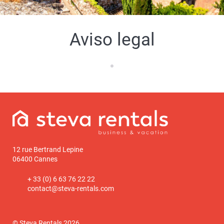
Aviso legal
12 rue Bertrand Lepine
06400 Cannes
+ 33 (0) 6 63 76 22 22
contact@steva-rentals.com
© Steva Rentals 2026