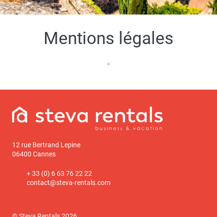
Mentions légales
12 rue Bertrand Lepine
06400 Cannes
+ 33 (0) 6 63 76 22 22
contact@steva-rentals.com
© Steva Rentals 2026