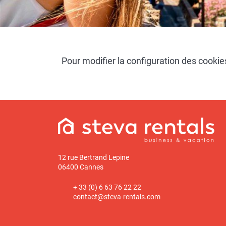
Pour modifier la configuration des cooki
12 rue Bertrand Lepine
06400 Cannes
+ 33 (0) 6 63 76 22 22
contact@steva-rentals.com