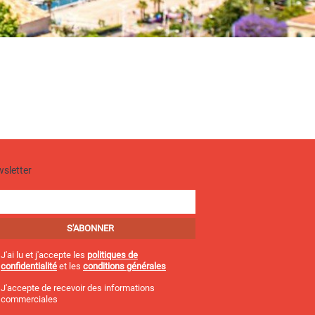
sletter
J'ai lu et j'accepte les
politiques de
confidentialité
et les
conditions générales
J'accepte de recevoir des informations
commerciales