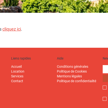
es
cliquez ici
.
Liens rapides
Aide
New
Accueil
Conditions générales
Location
Politique de Cookies
Services
Mentions légales
Contact
Politique de confidentialité